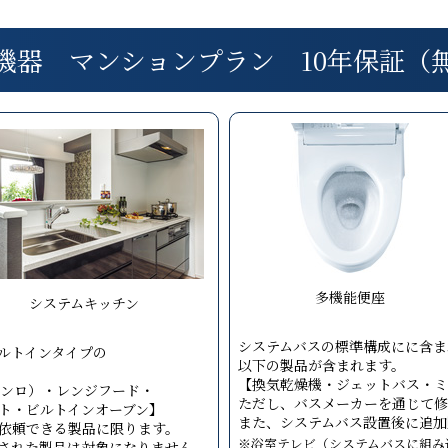
機器 マンションプラン 10年保証（
多機能便座
システムキッチン
システムバスの標準構成にに含ま
ルトインタイプの
以下の製品が含まれます。
【換気乾燥機・ジェットバス・ミ
コンロ）・レンジフード・
ただし、バスメーカーを通じて修
ト・ビルトインオーブン】
また、システムバス設置後に追加
依頼できる製品に限ります。
※浴室テレビ（システムバスに組み
された製品は対象になりません。