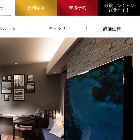
分譲マンション
資料請求
来場予約
図
総合サイト
ルルーム
ギャラリー
設備仕様